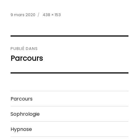
Publié
Taille
9 mars 2020
438 × 153
le
réelle
Navigation
PUBLIÉ DANS
de
Parcours
l’article
Parcours
Sophrologie
Hypnose