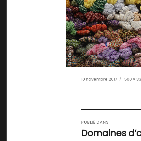
Publié
Taille
10 novembre 2017
500 × 3
le
réelle
Navigation
PUBLIÉ DANS
de
Domaines d’a